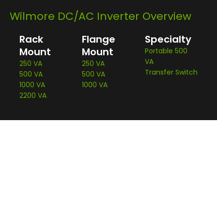
Wilmore DC/AC Inverter Overview
Rack
Flange
Specialty
Mount
Mount
Portable 500
VA
250 VA
250 VA
Transfer Switch
500 VA
500 VA
1000 VA
1000 VA
2200 VA